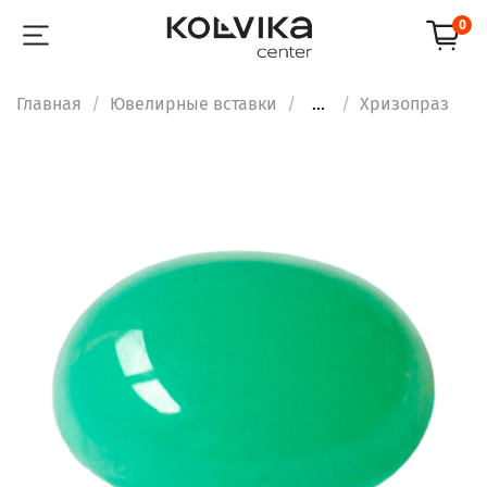
0
Главная
Ювелирные вставки
...
Хризопраз