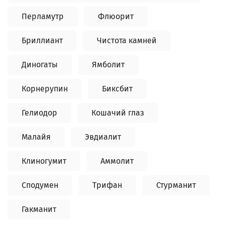
Перламутр
Флюорит
Бриллиант
Чистота камней
Диногаты
Ямболит
Корнерупин
Биксбит
Гелиодор
Кошачий глаз
Малайя
Эвдиалит
Клиногумит
Аммолит
Сподумен
Трифан
Стурманит
Гакманит