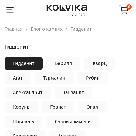
0
Главная
Блог о камнях
Гидденит
Гидденит
Гидденит
Берилл
Кварц
Агат
Турмалин
Рубин
Александрит
Танзанит
Корунд
Гранат
Опал
Шпинель
Лунный камень