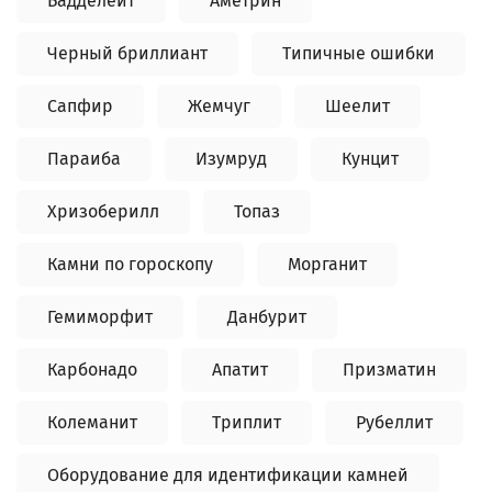
Бадделеит
Аметрин
Черный бриллиант
Типичные ошибки
Сапфир
Жемчуг
Шеелит
Параиба
Изумруд
Кунцит
Хризоберилл
Топаз
Камни по гороскопу
Морганит
Гемиморфит
Данбурит
Карбонадо
Апатит
Призматин
Колеманит
Триплит
Рубеллит
Оборудование для идентификации камней