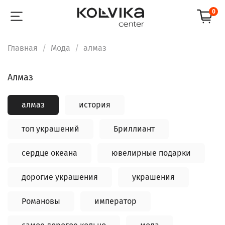
0
Главная
Мода
алмаз
алмаз
алмаз
история
топ украшений
Бриллиант
сердце океана
ювелирные подарки
дорогие украшения
украшения
Романовы
император