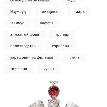
самое дорогое кольцо
мода
Изумруд
диадема
тиара
Жемчуг
каффы
алмазный фонд
тренды
производство
королева
украшения из фильмов
стиль
тиффани
кулон