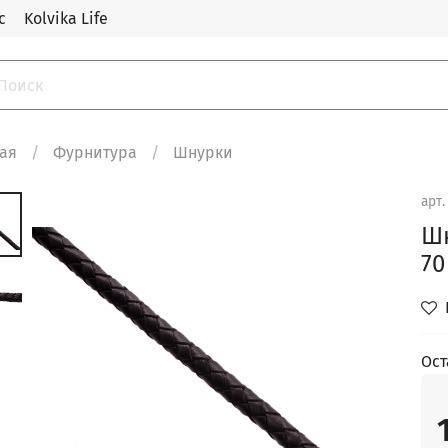
с
Kolvika Life
ная
Фурнитура
Шнурки
арт
Шн
70
Ост