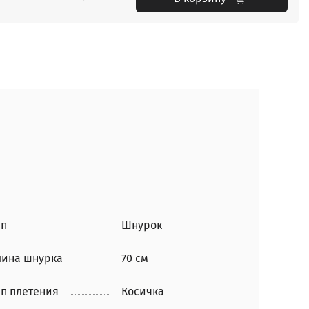
ип
Шнурок
лина шнурка
70 см
п плетения
Косичка