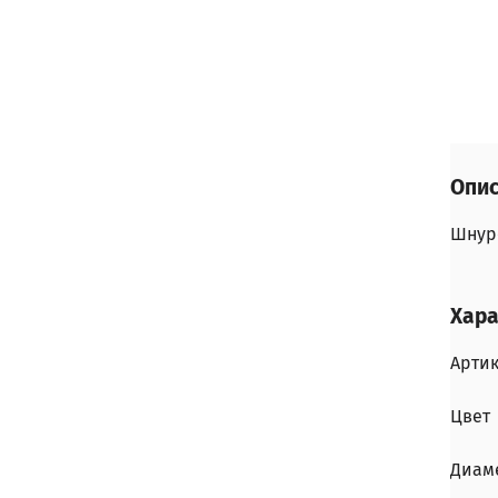
Опи
Шнуро
Хара
Арти
Цвет
Диам