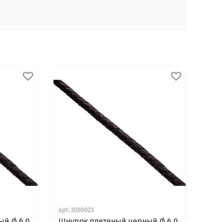
арт.
3000023
ый Ø 6.0
Шнурок плетеный черный Ø 6.0