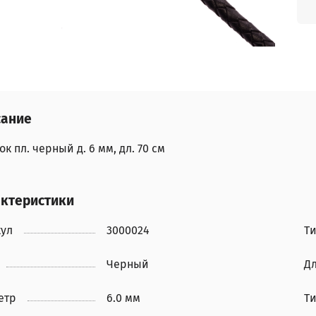
сание
к пл. черный д. 6 мм, дл. 70 см
ктеристики
кул
3000024
Т
Черный
Д
етр
6.0 мм
Ти