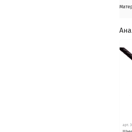
Мате
Ана
арт.
3
Шну