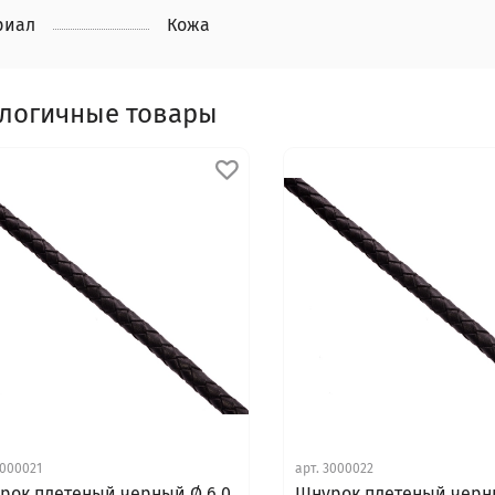
риал
Кожа
логичные товары
000021
арт.
3000022
рок плетеный черный Ø 6.0
Шнурок плетеный черн