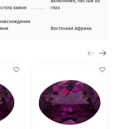
включения, чистый на
стота камня
глаз
роисхождение
амня
Восточная Африка