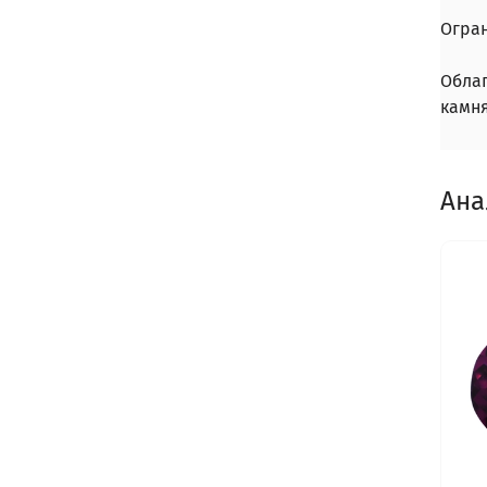
Огра
Обла
камн
Ана