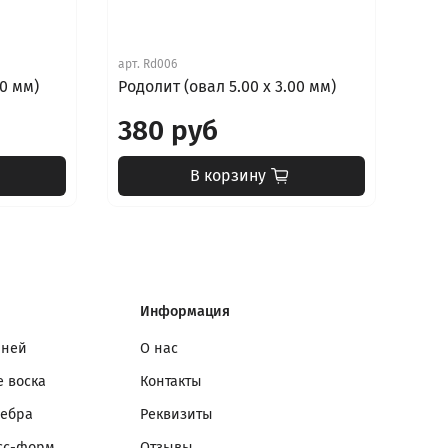
арт.
Rd006
арт.
00 мм)
Родолит (овал 5.00 x 3.00 мм)
Родо
380 руб
3 
В корзину
Информация
мней
О нас
 воска
Контакты
ребра
Реквизиты
сс-форм
Отзывы