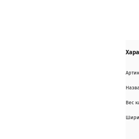
Хара
Арти
Назв
Вес 
Шири