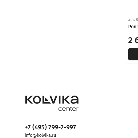
арт.
R
Родо
2 
+7 (495) 799-2-997
info@kolvika.ru