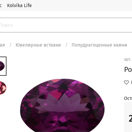
с
Kolvika Life
ная
Ювелирные вставки
Полудрагоценные камни
арт
Ро
Ост