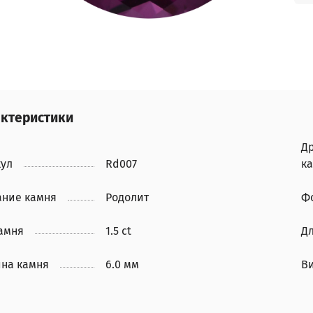
ктеристики
Д
кул
Rd007
к
ание камня
Родолит
Ф
камня
1.5 ct
Д
на камня
6.0 мм
В