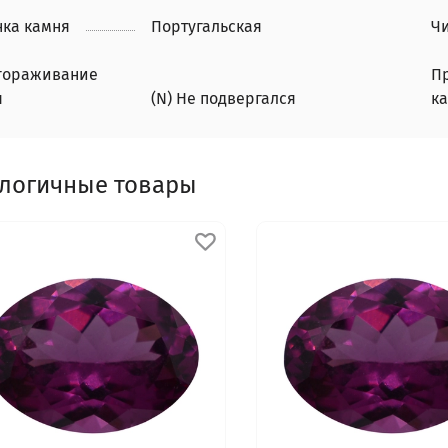
нка камня
Португальская
Чи
гораживание
П
я
(N) Не подвергался
к
логичные товары