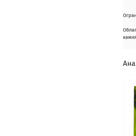
Огра
Обла
камн
Ана