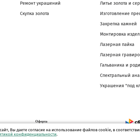
Ремонт украшений
Литье золота и се
Скупка золота
Изготовление пре
Закрепка камней
Монтировка изде
Лазерная пайка
Лазерная гравиро
Гальваника и род
Спектральный ана
Украшения "под к
Оферта
Политика конфиденциальности
сайт, Вы даете согласие на использование файлов cookie, в соответстви
итикой конфиденциальности
.