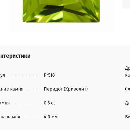
ктеристики
Д
кул
Pr518
к
ание камня
Перидот (Хризолит)
Ф
камня
0.3 ct
Д
на камня
4.0 мм
В