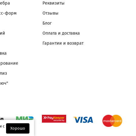
ребра
Реквизиты
сс-форм
Отзывы
Блог
лий
Оплата и доставка
Гарантии и возврат
вка
ирование
лиз
люч"
и с
Хорошо