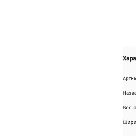
Хара
Арти
Назв
Вес 
Шири