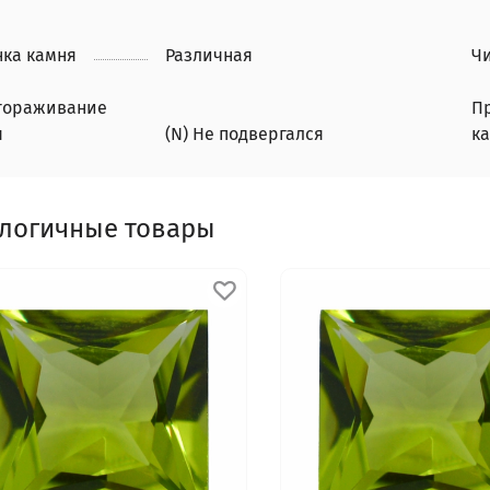
нка камня
Различная
Чи
гораживание
П
я
(N) Не подвергался
к
логичные товары