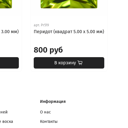
арт.
Pr519
арт.
 3.00 мм)
Перидот (квадрат 5.00 х 5.00 мм)
Пер
мм)
800 руб
2 
В корзину
Информация
мней
О нас
 воска
Контакты