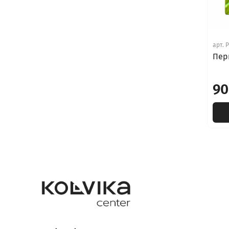
арт.
P
Пери
90