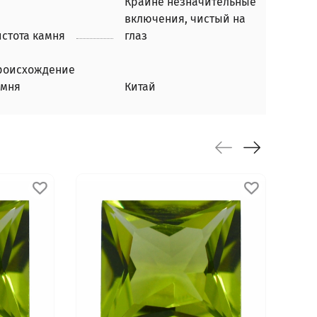
Крайне незначительные
включения, чистый на
стота камня
глаз
роисхождение
амня
Китай