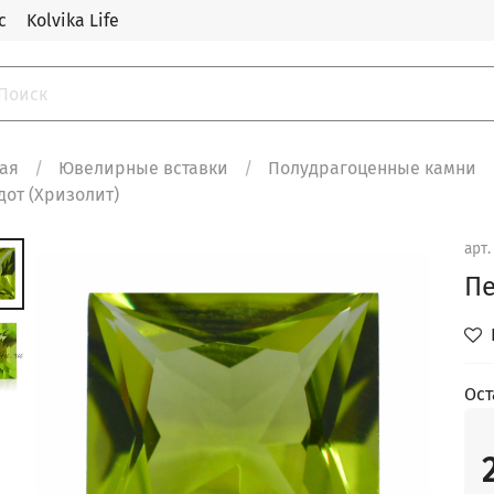
с
Kolvika Life
ная
Ювелирные вставки
Полудрагоценные камни
от (Хризолит)
арт
Пе
Ост