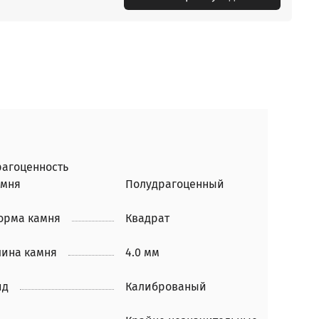
рагоценность
амня
Полудрагоценный
орма камня
Квадрат
лина камня
4.0 мм
ид
Калиброваный