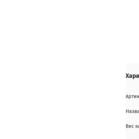
Хара
Арти
Назв
Вес 