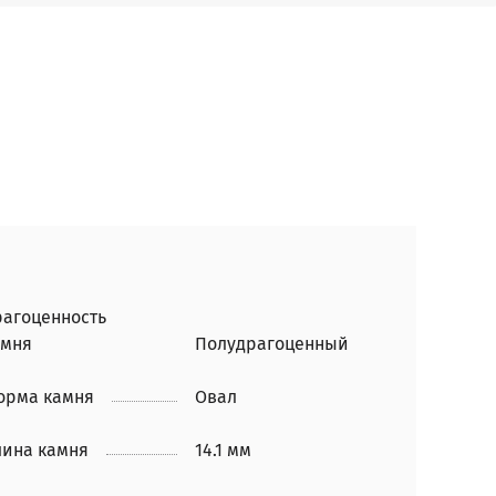
рагоценность
амня
Полудрагоценный
орма камня
Овал
лина камня
14.1 мм