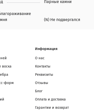
ид
Парные камни
благораживание
амня
(N) Не подвергался
Информация
мней
О нас
 воска
Контакты
ребра
Реквизиты
сс-форм
Отзывы
Блог
лий
Оплата и доставка
Гарантии и возврат