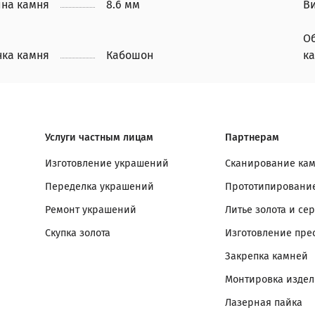
на камня
8.6 мм
В
О
нка камня
Кабошон
к
Услуги частным лицам
Партнерам
Изготовление украшений
Сканирование ка
Переделка украшений
Прототипирование
Ремонт украшений
Литье золота и се
Скупка золота
Изготовление пре
Закрепка камней
Монтировка изде
Лазерная пайка