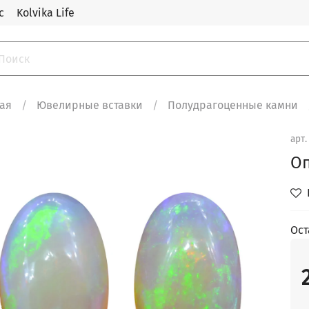
с
Kolvika Life
ная
Ювелирные вставки
Полудрагоценные камни
арт
Оп
Ост