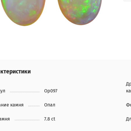
ктеристики
Д
кул
Op097
к
ание камня
Опал
Ф
камня
7.8 ct
Д