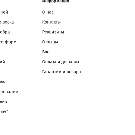
Информация
мней
О нас
 воска
Контакты
ребра
Реквизиты
сс-форм
Отзывы
Блог
лий
Оплата и доставка
Гарантии и возврат
вка
ирование
лиз
люч"