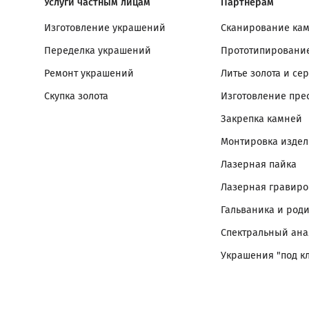
Услуги частным лицам
Партнерам
Изготовление украшений
Сканирование ка
Переделка украшений
Прототипирование
Ремонт украшений
Литье золота и се
Скупка золота
Изготовление пре
Закрепка камней
Монтировка изде
Лазерная пайка
Лазерная гравиро
Гальваника и род
Спектральный ана
Украшения "под к