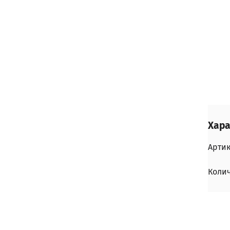
Хара
Арти
Колич