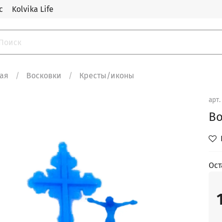
с
Kolvika Life
ная
Восковки
Кресты/иконы
арт
Во
Ост