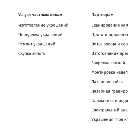
Услуги частным лицам
Партнерам
Изготовление украшений
Сканирование ка
Переделка украшений
Прототипирование
Ремонт украшений
Литье золота и се
Скупка золота
Изготовление пре
Закрепка камней
Монтировка изде
Лазерная пайка
Лазерная гравиро
Гальваника и род
Спектральный ана
Украшения "под к