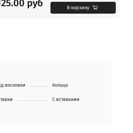
125.00 руб
В корзину
д восковки
Кольцо
тавки
С вставками