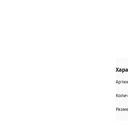
Хара
Арти
Колич
Разм