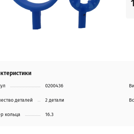
ктеристики
кул
0200436
Ви
ество деталей
2 детали
Вс
ер кольца
16.3