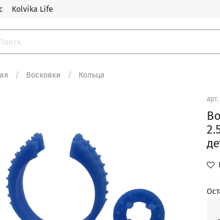
с
Kolvika Life
ная
Восковки
Кольца
арт
Во
2.
де
Ост