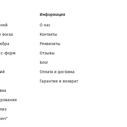
Информация
мней
О нас
 воска
Контакты
ребра
Реквизиты
сс-форм
Отзывы
Блог
лий
Оплата и доставка
Гарантии и возврат
вка
ирование
лиз
люч"