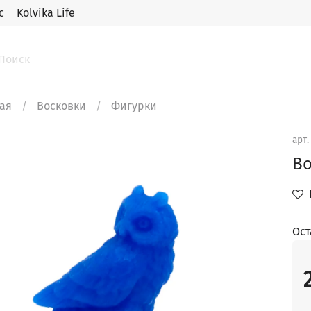
с
Kolvika Life
ная
Восковки
Фигурки
арт
Во
Ост