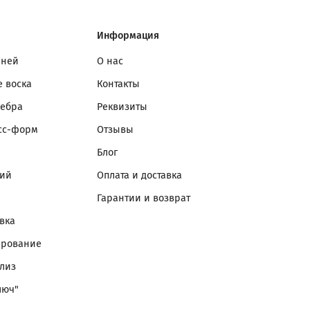
Информация
мней
О нас
 воска
Контакты
ребра
Реквизиты
сс-форм
Отзывы
Блог
лий
Оплата и доставка
Гарантии и возврат
вка
ирование
лиз
люч"