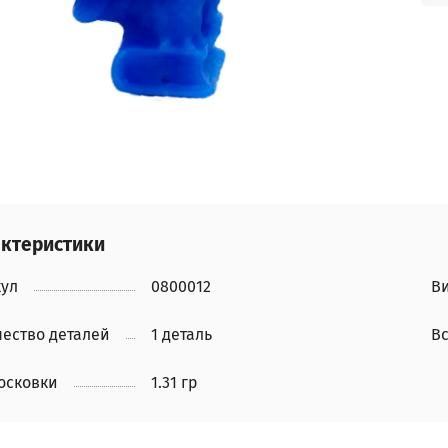
ктеристики
кул
0800012
Ви
ество деталей
1 деталь
Вс
осковки
1.31 гр