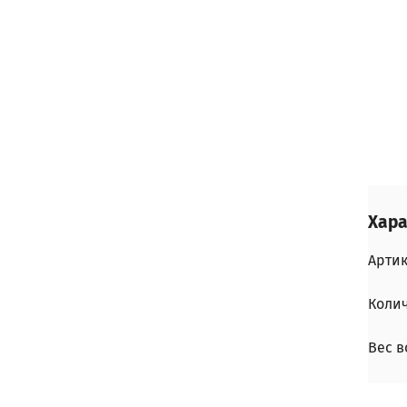
Хара
Арти
Колич
Вес в