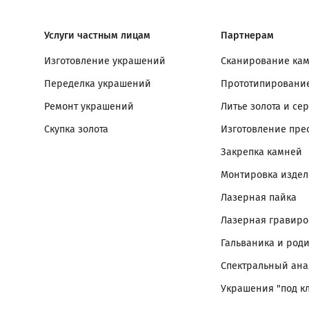
Услуги частным лицам
Партнерам
Изготовление украшений
Сканирование ка
Переделка украшений
Прототипирование
Ремонт украшений
Литье золота и се
Скупка золота
Изготовление пре
Закрепка камней
Монтировка изде
Лазерная пайка
Лазерная гравиро
Гальваника и род
Спектральный ана
Украшения "под к