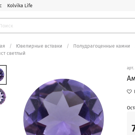
с
Kolvika Life
ная
Ювелирные вставки
Полудрагоценные камни
ист светлый
арт
Ам
Ост