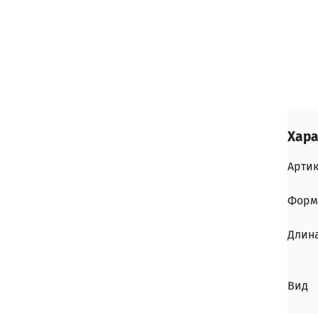
Хара
Арти
Форм
Длин
Вид