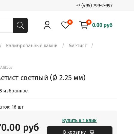
+7 (495) 799-2-997
0
0
0.00 руб
Калиброванные камни
Аметист
.
Am563
етист светлый (Ø 2.25 мм)
В избранное
аток: 16 шт
Купить в 1 клик
70.00 руб
В корзину