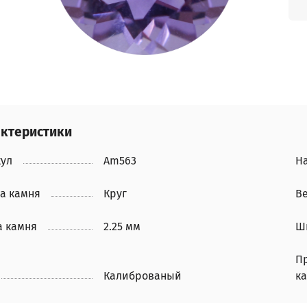
ктеристики
кул
Am563
Н
а камня
Круг
Ве
а камня
2.25 мм
Ш
П
Калиброваный
к