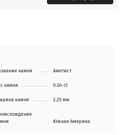
азвание камня
Аметист
с камня
0.04 ct
ирина камня
2.25 мм
роисхождение
амня
Южная Америка