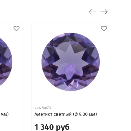
арт.
Am512
арт.
 мм)
Аметист светлый (Ø 9.00 мм)
Аме
1 340 руб
70