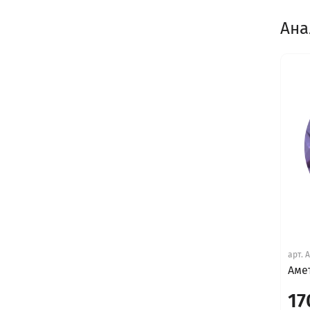
Ана
арт.
Амет
17